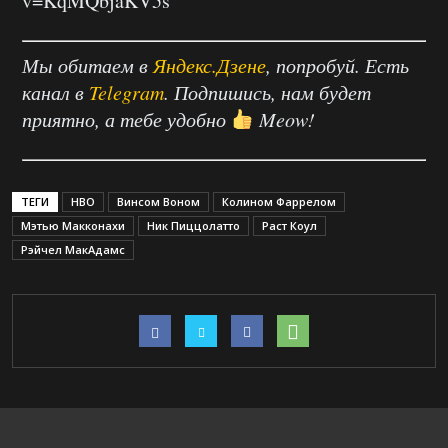
v=KqMQbjaKV5s
Мы обитаем в
Яндекс.Дзене
, попробуй. Есть
канал в
Telegram
. Подпишись, нам будет
приятно, а тебе удобно
Meow!
ТЕГИ
HBO
Винсом Воном
Колином Фаррелом
Мэтью Макконахи
Ник Пиццолатто
Раст Коул
Рэйчел МакАдамс