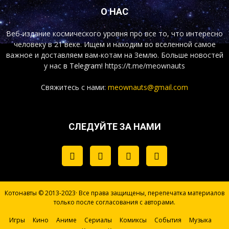
О НАС
Веб-издание космического уровня про все то, что интересно
человеку в 21 веке. Ищем и находим во вселенной самое
важное и доставляем вам-котам на Землю. Больше новостей
у нас
в Telegram!
https://t.me/meownauts
Свяжитесь с нами:
meownauts@gmail.com
СЛЕДУЙТЕ ЗА НАМИ
Котонавты © 2013-2023· Все права защищены, перепечатка материалов
только после согласования с авторами.
Игры
Кино
Аниме
Сериалы
Комиксы
События
Музыка