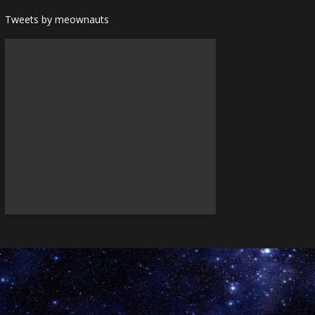
Tweets by meownauts