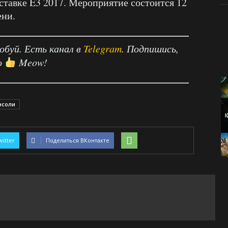
ставке E3 2017. Мероприятие состоится 12
ени.
робуй. Есть канал в
Telegram
. Подпишись,
о
Meow!
нсоли
witter
Поделиться ВКонтакте