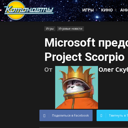
Котонавты
ИГРЫ
КИНО
АН
Игры
Игровые новости
Microsoft пред
Project Scorpio
От
Олег Ск
Поделиться в Facebook
Твитнуть в 