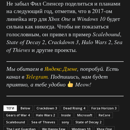
Не забыл Фил Спенсер поделиться и планами
на следующий год, отметив, что в 2017-ом
линейка игр для
Xbox One
и
Windows 10
будет
сильна как никогда. Чтобы не показаться
голословным, он привел в пример
Scalebound
,
State of Decay 2
,
Crackdown 3
,
Halo Wars 2
,
Sea
of Thieves
и другие проекты.
Мы обитаем в
Яндекс.Дзене
, попробуй. Есть
канал в
Telegram
. Подпишись, нам будет
приятно, а тебе удобно
Meow!
ТЕГИ
Below
Crackdown 3
Dead Rising 4
Forza Horizon 3
Gears of War 4
Halo Wars 2
Inside
Microsoft
ReCore
Scalebound
Sea of Thieves
sony
State of Decay 2
The Last Guardian
We Happy Few
Windows 10
Xbox One