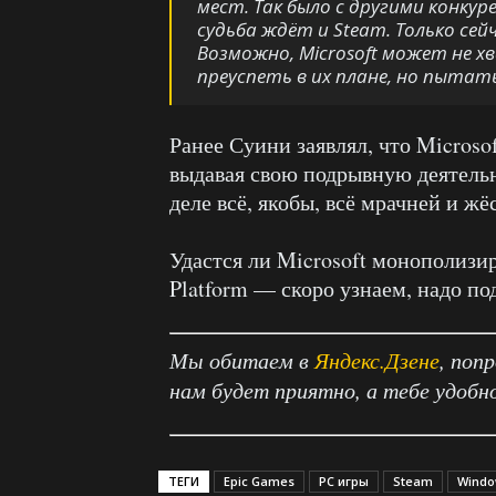
мест. Так было с другими конкур
судьба ждёт и Steam. Только се
Возможно, Microsoft может не
преуспеть в их плане, но пыта
Ранее Суини заявлял, что Micros
выдавая свою подрывную деятельн
деле всё, якобы, всё мрачней и жё
Удастся ли Microsoft монополизир
Platform — скоро узнаем, надо по
Мы обитаем в
Яндекс.Дзене
, поп
нам будет приятно, а тебе удобн
ТЕГИ
Epic Games
PC игры
Steam
Windo