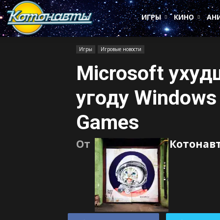
Котонавты
ИГРЫ
КИНО
АН
Игры
Игровые новости
Microsoft ухуд
угоду Windows 
Games
От
Котонав