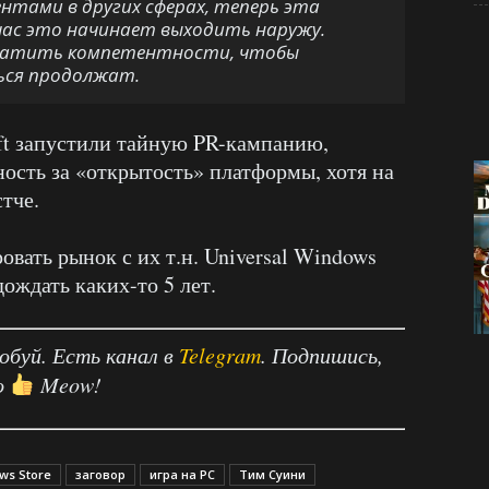
ентами в других сферах, теперь эта
йчас это начинает выходить наружу.
 хватить компетентности, чтобы
ться продолжат.
oft запустили тайную PR-кампанию,
ость за «открытость» платформы, хотя на
стче.
овать рынок с их т.н. Universal Windows
дождать каких-то 5 лет.
робуй. Есть канал в
Telegram
. Подпишись,
о
Meow!
ws Store
заговор
игра на PC
Тим Суини