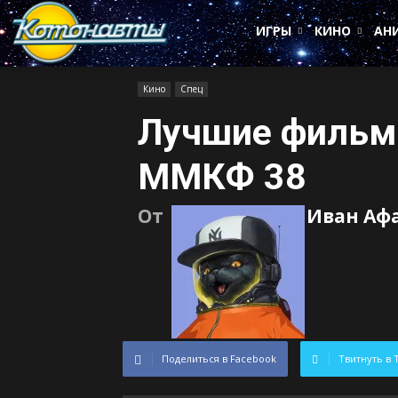
Котонавты
ИГРЫ
КИНО
АН
Кино
Спец
Лучшие фильм
ММКФ 38
От
Иван Аф
Поделиться в Facebook
Твитнуть в 