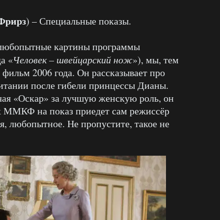
Фрирз
) – Специальные показы.
бопытные картины программы
а «
Человек – швейцарский нож
»), мы, тем
 фильм 2006 года. Он рассказывает про
ритании после гибели принцессы Дианы.
чая «Оскар» за лучшую женскую роль, он
ах ММКФ на показ приедет сам режиссёр
ря, любопытное. Не пропустите, такое не