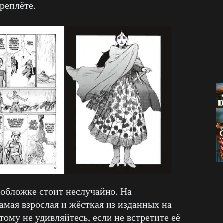
реплёте.
а обложке стоит неслучайно. На
амая взрослая и жёсткая из изданных на
тому не удивляйтесь, если не встретите её