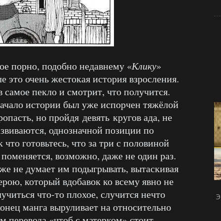
ое порно, подобно недавнему «
Клику
»
ле это очень жестокая история взросления.
 самое пекло и смотрит, что получится.
 начало истории был уже испорчен тяжёлой
ропасть, но пройдя девять кругов ада, не
азвиваются, однозначной позиции по
к что готовьтесь, что за три с половиной
 поменяется, возможно, даже не один раз.
аже не думает им подыгрывать, вытаскивая
ерою, который вдобавок ко всему явно не
лучиться что-то плохое, случится нечто
Э
конец манга выруливает на относительно
 перевода «чтоб с матерком» стоит