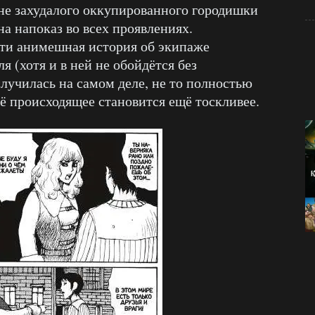
не захудалого оккупированного городишки
на напоказ во всех проявлениях.
чти анимешная история об экипаже
я (хотя и в ней не обойдётся без
 случилась на самом деле, не то полностью
её происходящее становится ещё тоскливее.