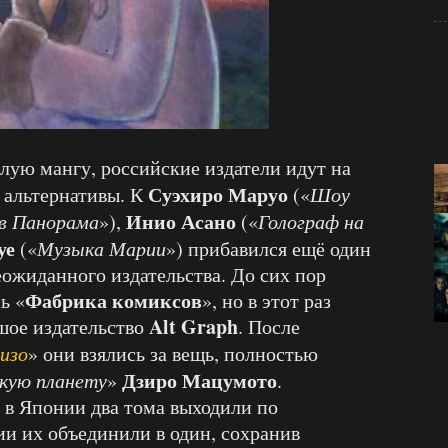
слую мангу, российские издатели идут на
Суэхиро Маруо
 альтернативы. К
(«
Шоу
Инио Асано
в Панорама
»),
(«
Голограф на
уе
(«
Музыка Марии
») прибавился ещё один
еожиданного издательства. До сих пор
Фабрика комиксов
ь «
», но в этот раз
Alt Graph
шое издательство
. После
изо
» они взялись за вещь, полностью
Дзиро Мацумото
кую планету
»
.
 в Японии два тома выходили по
ии их объединили в один, сохранив