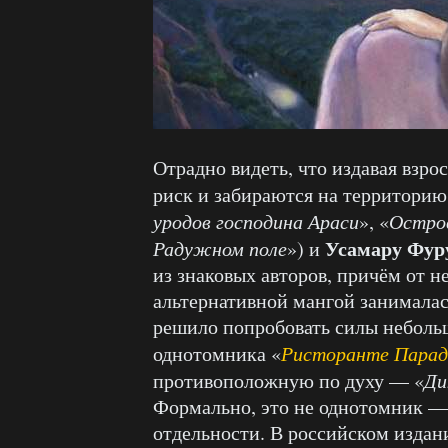
Отрадно видеть, что издавая взро
риск и забираются на территорию
уродов господина Араси
», «
Остро
Усамару Фур
Радужном поле
») и
из знаковых авторов, причём от н
альтернативной мангой занималас
решило попробовать силы неболь
однотомника «
Ристоранте Парад
противоположную по духу — «
Ди
Формально, это не однотомник —
отдельности. В российском издан