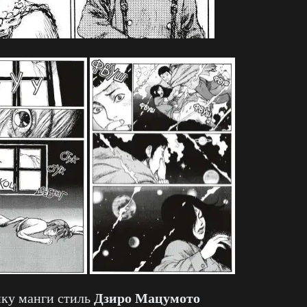
Дзиро Мацумото
ку манги стиль