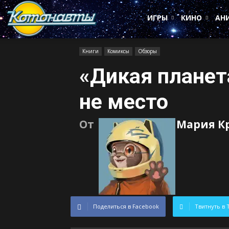
Котонавты
ИГРЫ
КИНО
АН
Книги
Комиксы
Обзоры
«Дикая планет
не место
От
Мария К
Поделиться в Facebook
Твитнуть в 