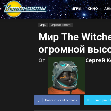
Котонавты
ИГРЫ
КИНО
АН
Игры
Игровые новости
Мир The Witcher
огромной выс
От
Сергей 
Поделиться в Facebook
Твитнуть в 