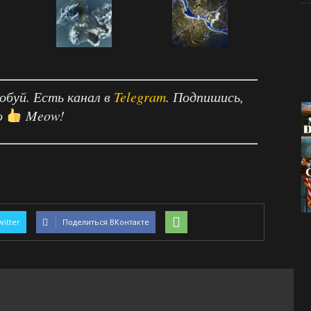
робуй. Есть канал в
Telegram
. Подпишись,
о
Meow!
witter
Поделиться ВКонтакте