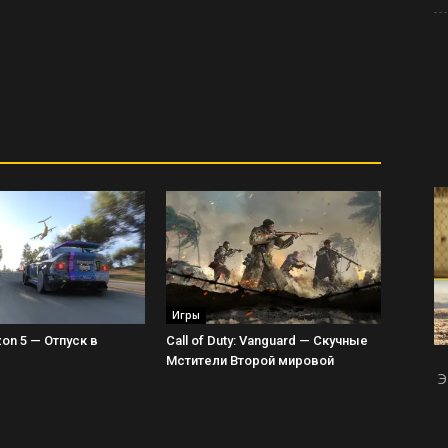
Игры
zon 5 — Отпуск в
Call of Duty: Vanguard — Скучные
Мстители Второй мировой
Э