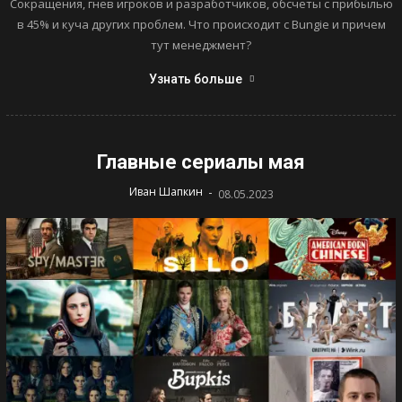
Сокращения, гнев игроков и разработчиков, обсчеты с прибылью
в 45% и куча других проблем. Что происходит с Bungie и причем
тут менеджмент?
Узнать больше
Главные сериалы мая
-
Иван Шапкин
08.05.2023