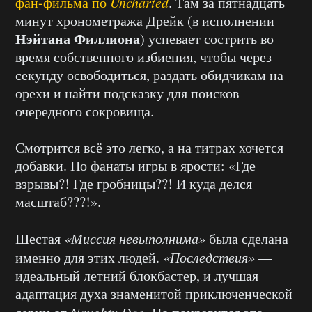
фан-фильма п
о
Uncharted
. Там за пятнадцать
минут хронометража Дрейк (в исполнении
Нэйтана Филлиона
) успевает сострить во
время собственного избиения, чтобы через
секунду освободиться, раздать обидчикам на
орехи и найти подсказку для поисков
очередного сокровища.
Смотрится всё это легко, а на титрах хочется
добавки. Но фанаты игры в ярости: «Где
взрывы?! Где гробницы??! И куда делся
масштаб???!».
Шестая
«Миссия невыполнима»
была сделана
именно для этих людей.
«Последствия»
—
идеальный летний блокбастер, и лучшая
адаптация духа знаменитой приключенческой
Naughty Dog