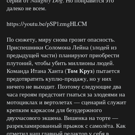
серии от
. Но понравится это
далеко не всем.
https://youtu.be/pSP1zmgHLCM
По сюжету, миру снова грозит опасность.
Приспешники Соломона Лейна (злодей из
предыдущей части) планируют приобрести
плутоний, чтобы убить миллионы людей.
Том Круз
Команда Итана Ханта (
) пытается
предотвратить куплю-продажу, но у них
ничего не выходит. Поэтому следующие два
часа героям предстоит гнаться за злодеями на
мотоциклах и вертолетах — с
ценарий служит
крепким каркасом для безудержного
двухчасового экшена. Вишенка на торте —
разрекламированный прыжок с самолёта. Как
отметил наш главный редактор у себя в