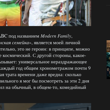
 ABC под названием
Modern Family
,
нская семейка
», является моей личной
тельно, это не героин: в принципе, можно
не космический. С другой стороны, какое-
вызывает: универсальное нераздражающее
 каждый год общим хронометражом почти 9
ая трата времени даже вредна: сколько
вильного я мог бы посмотреть за эти 2 дня
атил на обычный, в общем-то, комедийный