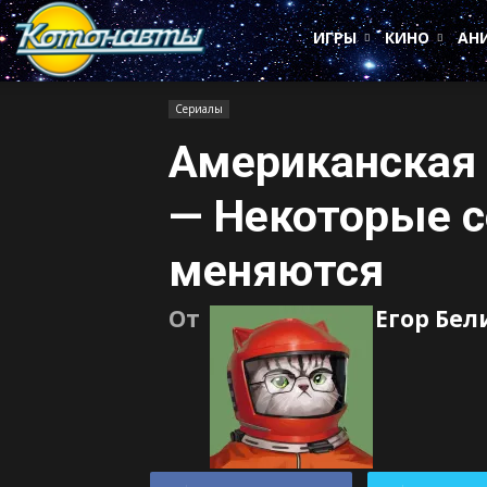
Котонавты
ИГРЫ
КИНО
АН
Сериалы
Американская 
— Некоторые с
меняются
От
Егор Бел