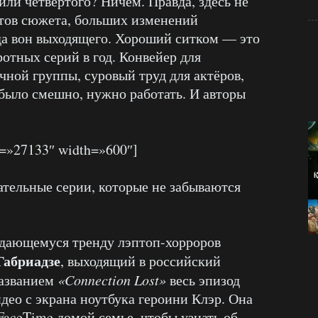
 или четвёртого? Ничем. Правда, здесь не
тов сюжета, больших изменений
яда вон выходящего. Хороший ситком — это
отных серий в год. Конвейер для
чной группы, суровый труд для актёров,
 было смешно, нужно работать. И авторы
=»27133″ width=»600″]
ательные серии, которые не забываются
ждающемуся тренду лэптоп-хорроров
Габриадзе
, выходящий в российский
названием
«Connection Lost»
весь эпизод
идео с экрана ноутбука героини Клэр. Она
 FaceTime домой семье, чтобы узнать об