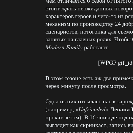
Чем отличается 6 сезон от пятого
стоит ждать неожиданных поворо
характеров героев и чего-то из р
механизм по производству 24 добр
сценаристов, потогонка для съемо
занятых на главных ролях. Чтобы
Modern Family
работают.
[WPGP gif_id
В этом сезоне есть аж две примеч
через минуту после просмотра.
Одна из них отсылает нас к заро
Левана 
(например, «
Unfriended
»
прокат летом). В 16 эпизоде под 
выглядит как скринкаст, запись в
застряла в аэропорту и звонит по