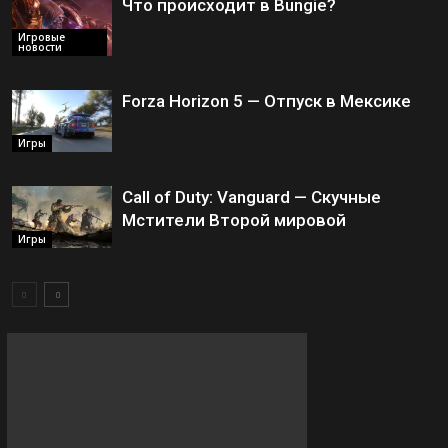
Что происходит в Bungie?
Игровые
новости
Forza Horizon 5 — Отпуск в Мексике
Игры
Call of Duty: Vanguard — Скучные
Мстители Второй мировой
Игры