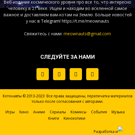
Веб-издание космического уровня про все то, что интересно
человеку в 21 веке. Ищем и находим во вселенной самое
важное и доставляем вам-котам на Землю. Больше новостей
у нас
в Telegram!
https://t.me/meownauts
Свяжитесь с нами:
meownauts@gmail.com
СЛЕДУЙТЕ ЗА НАМИ
Котонавты © 2013-2023· Все права защищены, перепечатка материалов
только после согласования с авторами.
Игры
Кино
Аниме
Сериалы
Комиксы
События
Музыка
Книги
Кинокотики
Разработка и