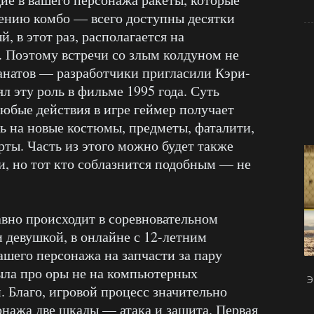
ению комбо — всего доступны десятки
, в этот раз, располагается на
 Поэтому встречи со злым колдуном не
анатов — разработчики пригласили Кэри-
 эту роль в фильме 1995 года. Суть
любые действия в игре геймер получает
ь на новые костюмы, предметы, фаталити,
рты. Часть из этого можно будет также
и, но тот кто соблазнится подобным — не
авно происходит в соревновательном
 девушкой, в онлайне с 12-летним
ашего персонажа на запчасти за пару
ыла про оры не на компьютерных
Э
. Благо, игровой процесс значительно
онажа две шкалы — атака и защита. Первая