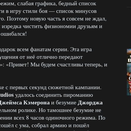
ежим, слабая графика, бедный список
ти в игру стили боя — список минусов
о. Поэтому новую часть я совсем не ждал,
ы изредка чистить физиономии друзьям и
 ошибался!
дарок всем фанатам серии. Эта игра
щущения от неё отлично передают
: «Привет! Мы будем счастливы теперь, и
уже с первых секунд сюжетной кампании.
udios
удалось соединить пироманию
Джеймса Кэмерона
Джорджа
и безумие
ельном ролике. Но тамошнее безумие не
жении всех 8 часов одиночного режима. По
сошёл с ума, собрал армию и пошёл