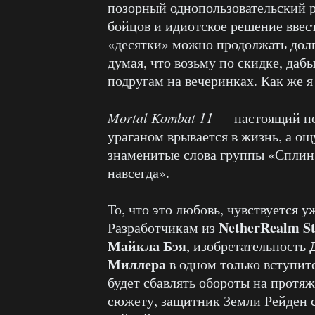
позорный однопользовательский р
бойцов и идиотское решение ввес
«десятки» можно продолжать долг
думая, что возьму по скидке, даб
подругам на вечеринках. Как же я
Mortal Kombat 11
— настоящий по
ураганом врывается в жизнь, а о
знаменитые слова группы «Сплин»
навсегда».
То, что это любовь, чувствуется 
NetherRealm St
Разработчикам из
Майкла Бэя
, изобретательность
Миллера
в одном только вступит
будет сбавлять обороты на протя
сюжету, защитник Земли Рейден 