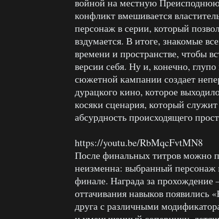
войной на местную Преисподнюю. 
конфликт вмешивается властител
персонаж в серии, который позво
вздумается. В итоге, знакомые вс
времени и пространстве, чтобы вс
версии себя. Ну и, конечно, глупо
сюжетной кампании создает непе
дурацкого кино, которое выходило
косяки сценария, который служит
абсурдность происходящего прос
https://youtu.be/RbMqcFvtMN8
После финальных титров можно по
неизменна: выбранный персонаж п
финале. Награда за прохождение 
оттачивания навыков появились 
друга с различными модификатор
и уменьшенный сопернику, летящи