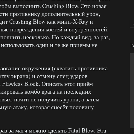
тобы выполнить Crushing Blow. Это новая
ести противнику дополнительный урон,
дит Crushing Blow как мини-X-Ray и
ные повреждения костей и внутренностей.
полнить несколько. Но каждый вид, за раз,
 использовать одни и те же приемы не
T
зование окружения (схватить противника
углу экрана) и отмену спец ударов
Flawless Block. Описать этот приём
окировать комбо врага на последних
вых, почти не получить урона, а затем
ную атаку, которая снесёт половину
раз за матч можно сделать Fatal Blow. Эта