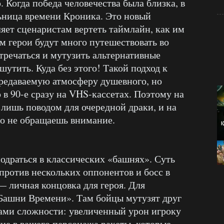
Когда победа человечества была близка, в
ьница времени Кроника. Это новый
ляет сценаристам вертеть таймлайн, как им
ем герои будут много путешествовать во
тречаться и мутузить альтернативные
 шутить. Куда без этого! Такой подход к
редаваемую атмосферу душевного, но
 в 90-е сразу на VHS-кассетах. Поэтому на
 лишь поводом для очередной драки, и на
то не обращаешь внимание.
драться в классических «башнях». Суть
ротив нескольких оппонентов и босс в
— личная концовка для героя. Для
«Башни Времени». Там бойцы мутузят друг
ами сложности: увеличенный урон игроку
е в вашего персонажа ракеты, которые