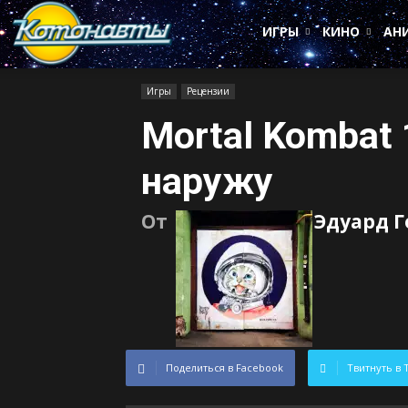
Котонавты
ИГРЫ
КИНО
АН
Игры
Рецензии
Mortal Kombat
наружу
От
Эдуард Г
Поделиться в Facebook
Твитнуть в 