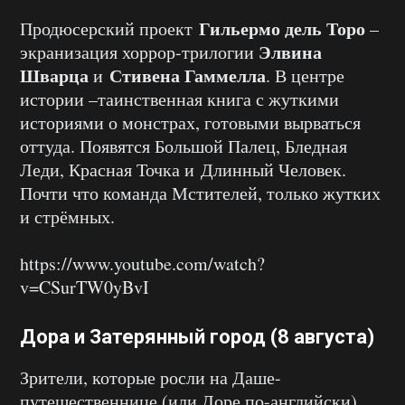
Гильермо дель Торо
Продюсерский проект
–
Элвина
экранизация хоррор-трилогии
Шварца
Стивена Гаммелла
и
. В центре
истории –таинственная книга с жуткими
историями о монстрах, готовыми вырваться
оттуда. Появятся Большой Палец, Бледная
Леди, Красная Точка и Длинный Человек.
Почти что команда Мстителей, только жутких
и стрёмных.
https://www.youtube.com/watch?
v=CSurTW0yBvI
Дора и Затерянный город (8 августа)
Зрители, которые росли на Даше-
путешественнице (или Доре по-английски),