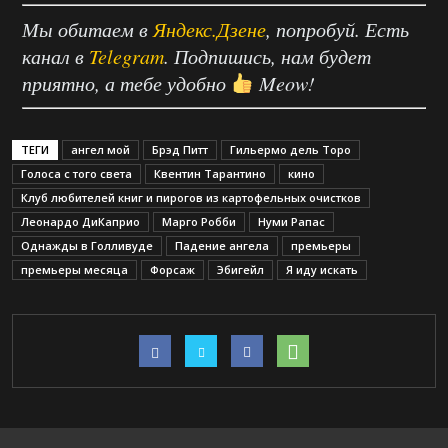
Мы обитаем в
Яндекс.Дзене
, попробуй. Есть
канал в
Telegram
. Подпишись, нам будет
приятно, а тебе удобно
Meow!
ТЕГИ
ангел мой
Брэд Питт
Гильермо дель Торо
Голоса с того света
Квентин Тарантино
кино
Клуб любителей книг и пирогов из картофельных очистков
Леонардо ДиКаприо
Марго Робби
Нуми Рапас
Однажды в Голливуде
Падение ангела
премьеры
премьеры месяца
Форсаж
Эбигейл
Я иду искать