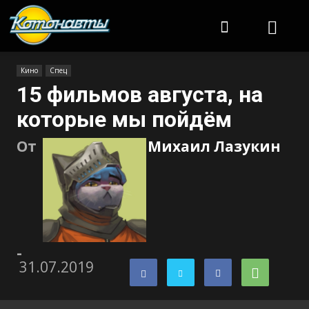
Котонавты
Кино
Спец
15 фильмов августа, на
которые мы пойдём
От
Михаил Лазукин
-
31.07.2019