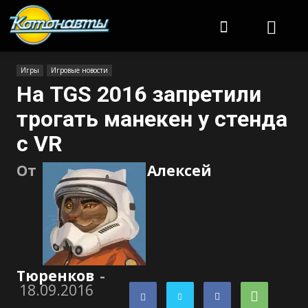
Котонавты
Игры
Игровые новости
На TGS 2016 запретили
трогать манекен у стенда
с VR
От
Алексей
Тюренков
-
18.09.2016