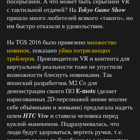
посерьёзней. А что может быть серьёзней VR
Tokyo Game Show
с тактильной отдачей? На
пришло много любителей всякого «такого», но
им быстро отказали в удовольствии.
На TGS 2016 было привезено
множество
новинок
, показано
уйма потрясающих
трейлеров
. Производители VR и контента для
виртуальной реальности тоже не упустили
возможности блеснуть новинками. Так
японский разработчик M2 Co для
E-mote
демонстрации своего ПО
(делает
нарисованных 2D-персонажей аниме вполне
себе объёмными и живыми) предлагала надеть
HTC Vive
шлем
и ставила человека перед
куклой-манекеном. Подразумевалась, что
люди будут здороваться, вертеть ручки, т.е.
заниматься чем-то безобидным с экспонатом,