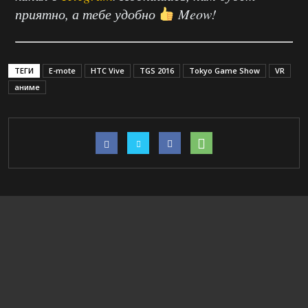
приятно, а тебе удобно
Meow!
ТЕГИ
E-mote
HTC Vive
TGS 2016
Tokyo Game Show
VR
аниме