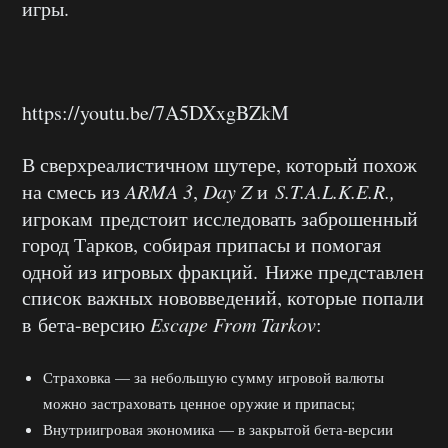
игры.
https://youtu.be/7A5DXxgBZkM
В сверхреалистичном шутере, который похож
на смесь из
ARMA 3
,
Day Z
и
S.T.A.L.K.E.R.,
игрокам
предстоит исследовать заброшенный
город Тарков, собирая припасы и помогая
одной из игровых фракций.
Ниже представлен
список важных нововведений, которые попали
в бета-версию
Escape From Tarkov
:
Страховка — за небольшую сумму игровой валюты
можно застраховать ценное оружие и припасы;
Внутриигровая экономика — в закрытой бета-версии