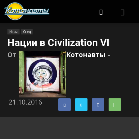
Котонавты
Игры
Спец
Нации в Civilization VI
От
Котонавты
-
21.10.2016