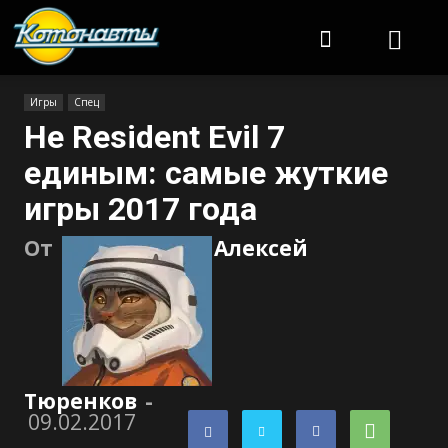
Котонавты
Игры
Спец
Не Resident Evil 7
единым: самые жуткие
игры 2017 года
От
Алексей
Тюренков
-
09.02.2017