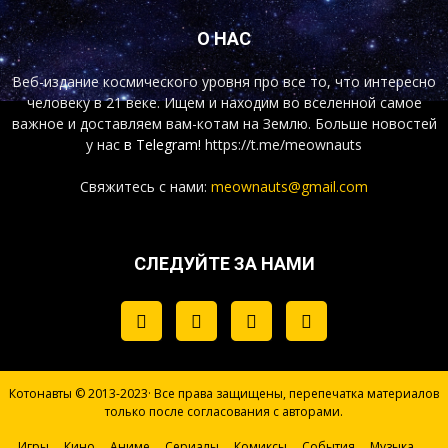
О НАС
Веб-издание космического уровня про все то, что интересно
человеку в 21 веке. Ищем и находим во вселенной самое
важное и доставляем вам-котам на Землю. Больше новостей
у нас
в Telegram!
https://t.me/meownauts
Свяжитесь с нами:
meownauts@gmail.com
СЛЕДУЙТЕ ЗА НАМИ
Котонавты © 2013-2023· Все права защищены, перепечатка материалов
только после согласования с авторами.
Игры
Кино
Аниме
Сериалы
Комиксы
События
Музыка