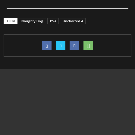
ТЕГИ
Naughty Dog
PS4
Uncharted 4