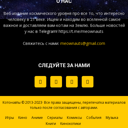
О НАС
Веб-издание космического уровня про все то, что интересно
человеку в 21 веке. Ищем и находим во вселенной самое
важное и доставляем вам-котам на Землю. Больше новостей
у нас
в Telegram!
https://t.me/meownauts
Свяжитесь с нами:
meownauts@gmail.com
СЛЕДУЙТЕ ЗА НАМИ
Котонавты © 2013-2023· Все права защищены, перепечатка материалов
только после согласования с авторами.
Игры
Кино
Аниме
Сериалы
Комиксы
События
Музыка
Книги
Кинокотики