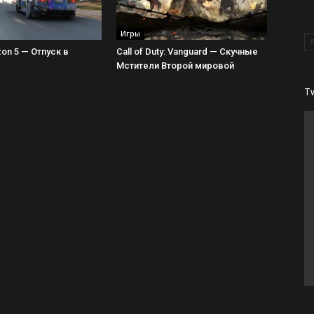
Игры
zon 5 — Отпуск в
Call of Duty: Vanguard — Скучные
Мстители Второй мировой
T