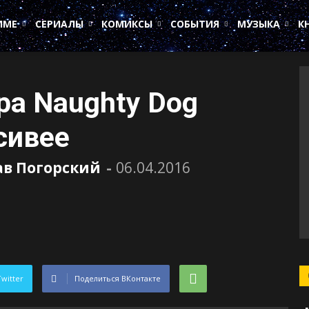
ИМЕ
СЕРИАЛЫ
КОМИКСЫ
СОБЫТИЯ
МУЗЫКА
К
а Naughty Dog
сивее
ав Погорский
-
06.04.2016
Twitter
Поделиться ВКонтакте