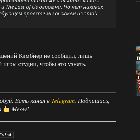
произойдет такой же большой скачок…
и The Last of Us огромна. Но нет никаких
ледующем проекте мы выжмем из этой
чшений Кэмбиер не сообщил, лишь
 игры студии, чтобы это узнать.
робуй. Есть канал в
Telegram
. Подпишись,
о
Meow!
f's End