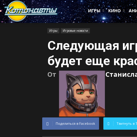
Котонавты
ИГРЫ
КИНО
АН
Игры
Игровые новости
Следующая игр
будет еще кра
От
Станисл
Поделиться в Facebook
Твитнуть в 