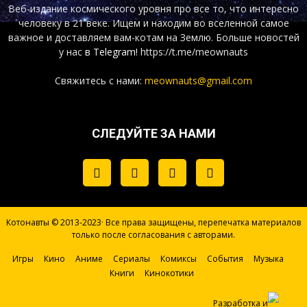
Веб-издание космического уровня про все то, что интересно
человеку в 21 веке. Ищем и находим во вселенной самое
важное и доставляем вам-котам на Землю. Больше новостей
у нас
в Telegram!
https://t.me/meownauts
Свяжитесь с нами:
meownauts@gmail.com
СЛЕДУЙТЕ ЗА НАМИ
Котонавты © 2013-2023· Все права защищены, перепечатка материалов
только после согласования с авторами.
Игры
Кино
Аниме
Сериалы
Комиксы
События
Музыка
Книги
Кинокотики
Разработка и