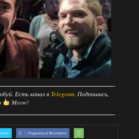
робуй. Есть канал в
Telegram
. Подпишись,
о
Meow!
witter
Поделиться ВКонтакте