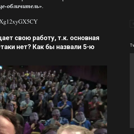
це-обличитель»
.
v=Xg12xyGX5CY
ает свою работу, т.к. основная
T
таки нет? Как бы назвали 5-ю