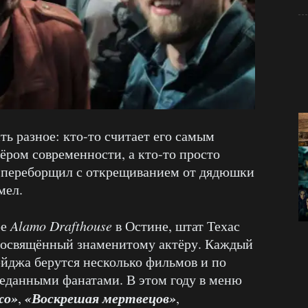
ь разное: кто-то считает его самым
ром современности, а кто-то просто
 переборщил с открещиванием от дядюшки
мел.
ре
Alamo Drafthouse
в Остине, штат Техас
посвящённый знаменитому актёру. Каждый
йджа берутся несколько фильмов и по
еданными фанатами. В этом году в меню
жо»
«Воскрешая мертвецов»
,
,