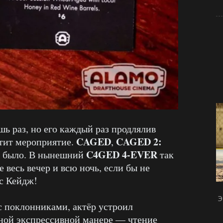
ь раз, но его каждый раз продлялив
CAGED
CAGED 2:
етит мероприятие.
,
C4GED 4-EVER
не было. В нынешний
так
 весь вечер и всю ночь, если бы не
с Кейдж!
Э
с поклонниками, актёр устроил
ной экспрессивной манере — чтение