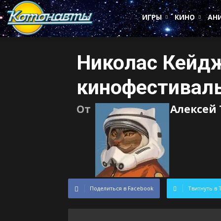
Котонавты
ИГРЫ
КИНО
АН
Николас Кейд
кинофестиваль
От
Алексей
Поделиться в Facebook
Твитнуть в 