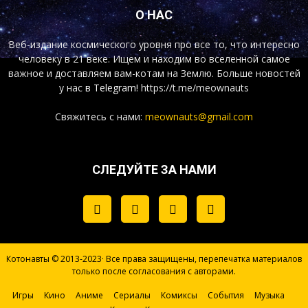
О НАС
Веб-издание космического уровня про все то, что интересно
человеку в 21 веке. Ищем и находим во вселенной самое
важное и доставляем вам-котам на Землю. Больше новостей
у нас
в Telegram!
https://t.me/meownauts
Свяжитесь с нами:
meownauts@gmail.com
СЛЕДУЙТЕ ЗА НАМИ
Котонавты © 2013-2023· Все права защищены, перепечатка материалов
только после согласования с авторами.
Игры
Кино
Аниме
Сериалы
Комиксы
События
Музыка