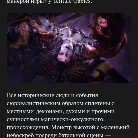
манерой игры» у Telltale Games.
Все исторические люди и события
сюрреалистическим образом сплетены с
местными демонами, духами и прочими
сущностями магически-оккультного
происхождения. Монстр высотой с маленький
небоскрёб посреди батальной сцены —