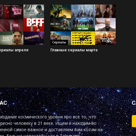
Сериалы
ериалы апреля
Главные сериалы марта
НАС
С
издание космического уровня про все то, что
ресно человеку в 21 веке. Ищем и находим во
енной самое важное и доставляем вам-котам на
ю. Больше новостей у нас
в Telegram!