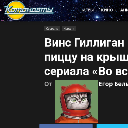
Котонавты
ИГРЫ
КИНО
АН
Сериалы
Новости
Винс Гиллиган
пиццу на крыш
сериала «Во в
От
Егор Бел