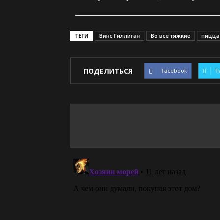
ТЕГИ
Винс Гиллиган
Во все тяжкие
пицца
ПОДЕЛИТЬСЯ
Facebook
T