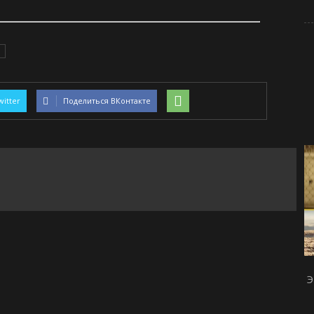
witter
Поделиться ВКонтакте
Э