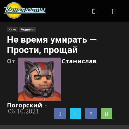
Котонавты
Кино
Рецензии
Не время умирать —
Прости, прощай
От
Станислав
Погорский
-
06.10.2021