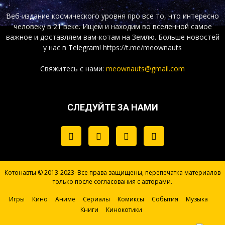
Веб-издание космического уровня про все то, что интересно
человеку в 21 веке. Ищем и находим во вселенной самое
важное и доставляем вам-котам на Землю. Больше новостей
у нас
в Telegram!
https://t.me/meownauts
Свяжитесь с нами:
meownauts@gmail.com
СЛЕДУЙТЕ ЗА НАМИ
Котонавты © 2013-2023· Все права защищены, перепечатка материалов
только после согласования с авторами.
Игры
Кино
Аниме
Сериалы
Комиксы
События
Музыка
Книги
Кинокотики