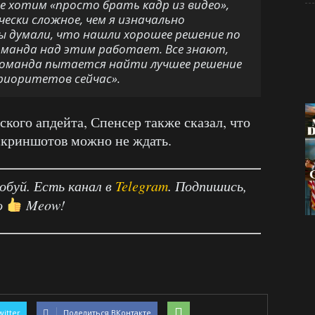
е хотим «просто брать кадр из видео»,
ески сложное, чем я изначально
мы думали, что нашли хорошее решение по
оманда над этим работает. Все знают,
Команда пытается найти лучшее решение
риоритетов сейчас».
кого апдейта, Спенсер также сказал, что
скриншотов можно не ждать.
робуй. Есть канал в
Telegram
. Подпишись,
о
Meow!
witter
Поделиться ВКонтакте