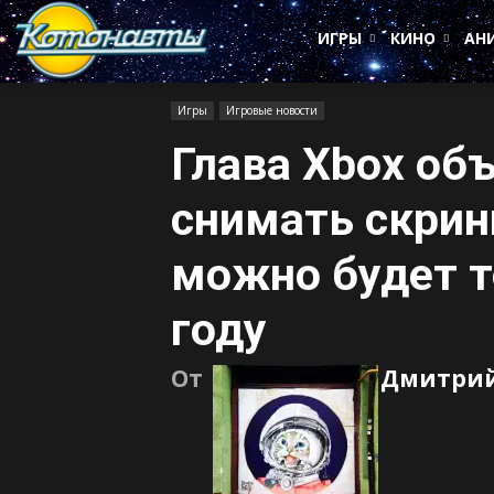
Котонавты
ИГРЫ
КИНО
АН
Игры
Игровые новости
Глава Xbox объ
снимать скрин
можно будет т
году
От
Дмитрий