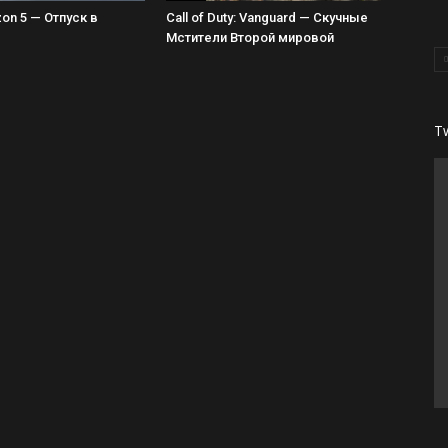
zon 5 — Отпуск в
Call of Duty: Vanguard — Скучные
Мстители Второй мировой
T