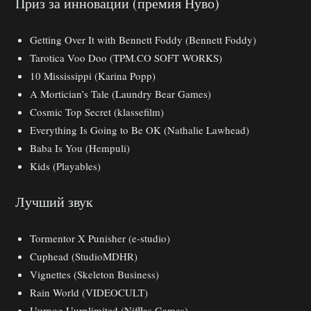
Приз за инновации (премия Нуво)
Getting Over It with Bennett Foddy (Bennett Foddy)
Tarotica Voo Doo (TPM.CO SOFT WORKS)
10 Mississippi (Karina Popp)
A Mortician’s Tale (Laundry Bear Games)
Cosmic Top Secret (klassefilm)
Everything Is Going to Be OK (Nathalie Lawhead)
Baba Is You (Hempuli)
Kids (Playables)
Лучший звук
Tormentor X Punisher (e-studio)
Cuphead (StudioMDHR)
Vignettes (Skeleton Business)
Rain World (VIDEOCULT)
Uurnog Uurnlimited (Nifflas Games)