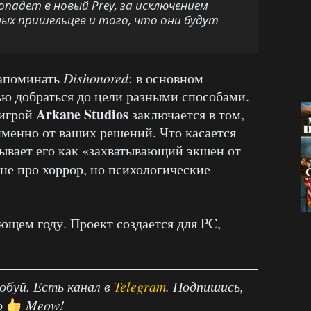
попадет в новый Prey, за исключением
ых пришельцев и того, что они будут
напоминать
Dishonored
: в основном
ю добраться до цели разными способами.
Arkane Studios
 игрой
заключается в том,
 именно от ваших решений. Что касается
сывает его как «захватывающий экшен от
не про хоррор, но психологические
ющем году. Проект создается для PC,
робуй. Есть канал в
Telegram
. Подпишись,
о
Meow!