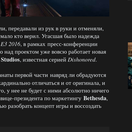
и, передавали из рук в руки и отменяли,
мало кто верил. Угасшая было надежда
а
E3 2016
, в рамках пресс-конференции
что над проектом уже вовсю работает новая
 Studios
, известная серией
Dishonored
.
анаты первой части навряд ли обрадуются
кардинально отличаться и от оригинала, и
го, у нее не будет с ними абсолютно ничего
Bethesda
, вице-президента по маркетингу
,
ю разобрать концепт игры и воссоздать