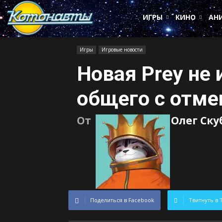
Котонавты
ИГРЫ
КИНО
АН
Игры
Игровые новости
Новая Prey не 
общего с отме
От
Олег Ск
Поделиться в Facebook
Твитнуть в 