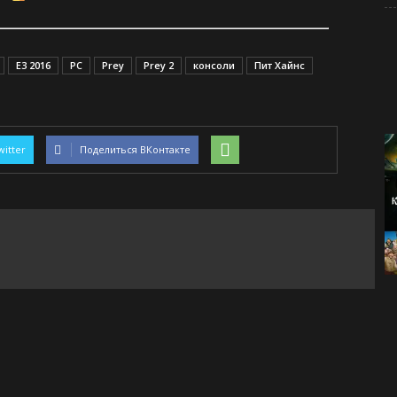
E3 2016
PC
Prey
Prey 2
консоли
Пит Хайнс
witter
Поделиться ВКонтакте