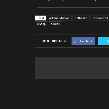
ТЕГИ
Arkane Studios
bethesda
dishonored
шутер
экшен
ПОДЕЛИТЬСЯ
Facebook
T