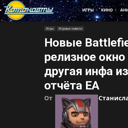
Котонавты
ИГРЫ
КИНО
АН
Игры
Игровые новости
Новые Battlefie
релизное окно 
другая инфа и
отчёта EA
От
Станисл