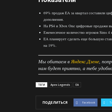
69% продаж EA за квартал составили циф
дополнения.
На PS4 и Xbox One цифровые продажи в
Ежемесячное количество игроков Sims 4
EA планирует сделать еще большую став
на 19%.
Мы обитаем в
Яндекс.Дзене
, поп
нам будет приятно, а тебе удобн
ТЕГИ
Apex Legends
EA
ПОДЕЛИТЬСЯ
Facebook
T