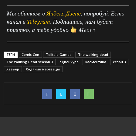
Мы обитаем в
Яндекс.Дзене
, попробуй. Есть
канал в
Telegram
. Подпишись, нам будет
приятно, а тебе удобно
Meow!
ТЕГИ
Comic Con
Telltale Games
The walking dead
The Walking Dead season 3
адвенчура
клементина
сезон 3
Хавьер
Ходячие мертвецы