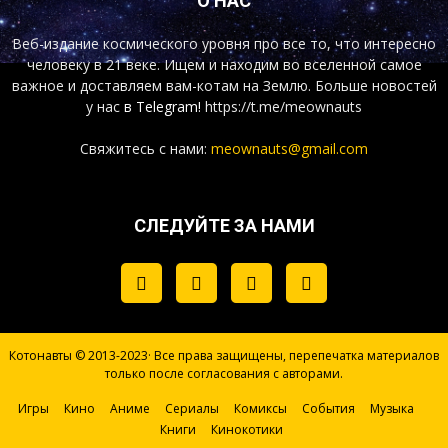
О НАС
Веб-издание космического уровня про все то, что интересно
человеку в 21 веке. Ищем и находим во вселенной самое
важное и доставляем вам-котам на Землю. Больше новостей
у нас
в Telegram!
https://t.me/meownauts
Свяжитесь с нами:
meownauts@gmail.com
СЛЕДУЙТЕ ЗА НАМИ
Котонавты © 2013-2023· Все права защищены, перепечатка материалов
только после согласования с авторами.
Игры
Кино
Аниме
Сериалы
Комиксы
События
Музыка
Книги
Кинокотики