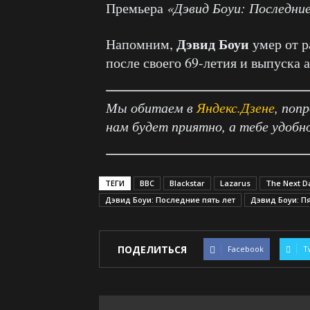
Премьера
«Дэвид Боуи: Последни
Дэвид Боуи
Напомним,
умер от ра
после своего 69-летия и выпуска
Мы обитаем в
Яндекс.Дзене
, поп
нам будет приятно, а тебе удобн
ТЕГИ
BBC
Blackstar
Lazarus
The Next D
Дэвид Боуи: Последние пять лет
Дэвид Боуи: Пя
ПОДЕЛИТЬСЯ
Facebook
T