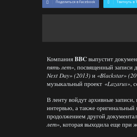
Поделиться в Facebook
Твитнуть в 
BBC
Компания
выпустит докуме
пять лет»
, посвященный записи 
Next Day» (2013)
и
«Blackstar» (2
музыкальный проект
«Lazarus»
, 
В ленту войдут архивные записи, 
интервью, а также оригинальный 
продолжением другой документа
лет»
, которая выходила еще при ж