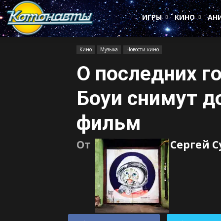
Котонавты
ИГРЫ
КИНО
АН
Кино
Музыка
Новости кино
О последних г
Боуи снимут 
фильм
От
Сергей 