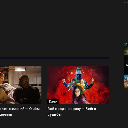
Кино
 лет желаний — О чём
Всё везде и сразу — Бейгл
Джинны
судьбы