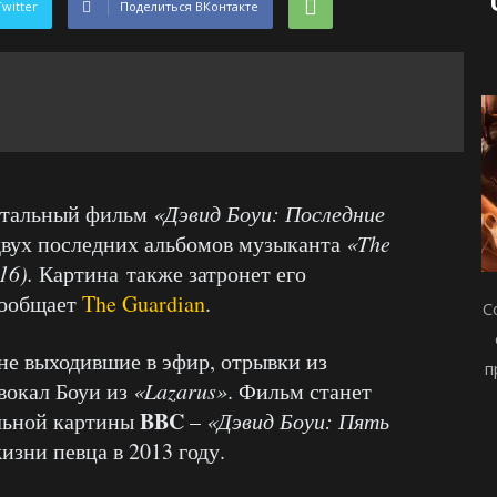
Twitter
Поделиться ВКонтакте
нтальный фильм
«Дэвид Боуи: Последние
двух последних альбомов музыканта
«The
016).
Картина также затронет его
сообщает
The Guardian
.
С
не выходившие в эфир, отрывки из
п
вокал Боуи из
«Lazarus»
. Фильм станет
BBC
льной картины
–
«Дэвид Боуи: Пять
изни певца в 2013 году.