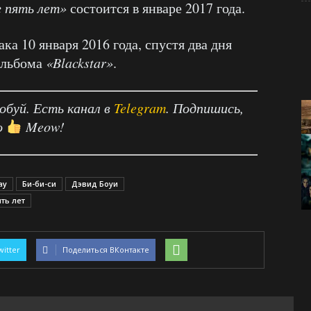
е пять лет»
состоится в январе 2017 года.
ка 10 января 2016 года, спустя два дня
 альбома
«Blackstar»
.
робуй. Есть канал в
Telegram
. Подпишись,
о
Meow!
ay
Би-би-си
Дэвид Боуи
ть лет
witter
Поделиться ВКонтакте