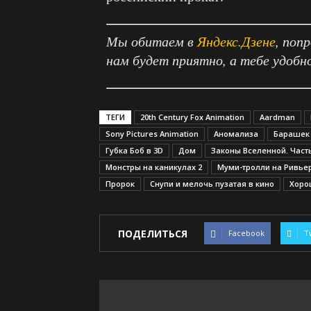
Мы обитаем в
Яндекс.Дзене
, поп
нам будет приятно, а тебе удобн
ТЕГИ
20th Century Fox Animation
Aardman
Sony Pictures Animation
Аномализа
Барашек
Губка Боб в 3D
Дом
Законы Вселенной. Часть
Монстры на каникулах 2
Муми-тролли на Ривье
Пророк
Снупи и мелочь пузатая в кино
Хоро
ПОДЕЛИТЬСЯ
Facebook
T