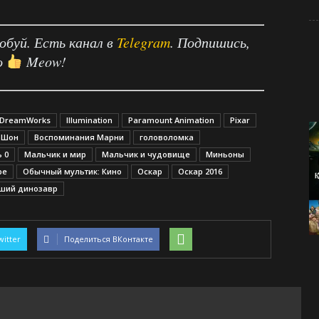
робуй. Есть канал в
Telegram
. Подпишись,
о
Meow!
DreamWorks
Illumination
Paramount Animation
Pixar
 Шон
Воспоминания Марни
головоломка
 0
Мальчик и мир
Мальчик и чудовище
Миньоны
ре
Обычный мультик: Кино
Оскар
Оскар 2016
ший динозавр
witter
Поделиться ВКонтакте