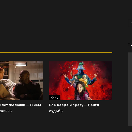
T
Кино
 лет желаний — О чём
Всё везде и сразу — Бейгл
Джинны
судьбы