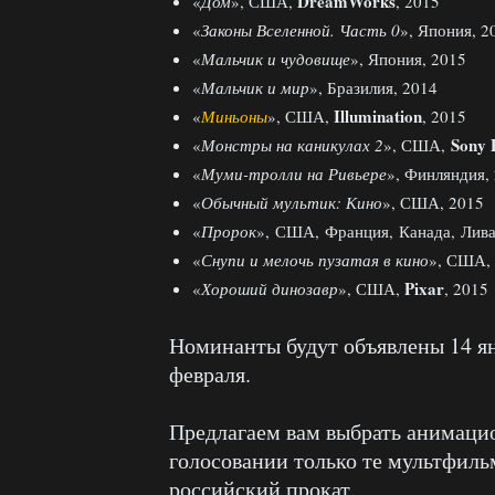
DreamWorks
«
Дом
», США,
, 2015
«
Законы Вселенной. Часть 0
», Япония, 2
«
Мальчик и чудовище
», Япония, 2015
«
Мальчик и мир
», Бразилия, 2014
Illumination
«
Миньоны
», США,
, 2015
Sony 
«
Монстры на каникулах 2
», США,
«
Муми-тролли на Ривьере
», Финляндия,
«
Обычный мультик: Кино
», США, 2015
«
Пророк
», США, Франция, Канада, Лива
«
Снупи и мелочь пузатая в кино
», США,
Pixar
«
Хороший динозавр
», США,
, 2015
Номинанты будут объявлены 14 ян
февраля.
Предлагаем вам выбрать анимацио
голосовании только те мультфиль
российский прокат.