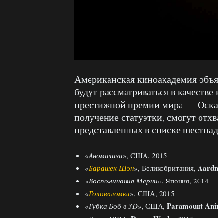
Американская киноакадемия объя
будут рассматриваться в качестве
престижной премии мира — Оскар
получение статуэтки, смогут отхв
представленных в списке шестнад
«
Аномализа
», США, 2015
Aard
«
Барашек Шон
», Великобритания,
«
Воспоминания Марни
», Япония, 2014
«
Головоломка
», США, 2015
Paramount Ani
«
Губка Боб в 3D
», США,