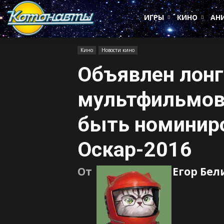
Котонавты
ИГРЫ
КИНО
АН
Кино
Новости кино
Объявлен лонг
мультфильмов
быть номинир
Оскар-2016
От
Егор Бел