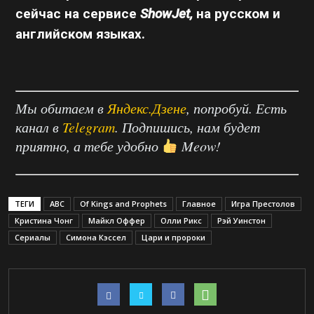
сейчас
на сервисе
ShowJet,
на русском и
английском языках.
Мы обитаем в
Яндекс.Дзене
, попробуй. Есть
канал в
Telegram
. Подпишись, нам будет
приятно, а тебе удобно
Meow!
ТЕГИ
ABC
Of Kings and Prophets
Главное
Игра Престолов
Кристина Чонг
Майкл Оффер
Олли Рикс
Рэй Уинстон
Сериалы
Симона Кэссел
Цари и пророки