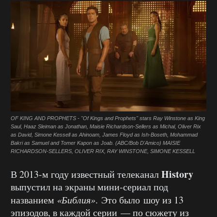
OF KING AND PROPHETS - "Of Kings and Prophets" stars Ray Winstone as King
Saul, Haaz Sleiman as Jonathan, Maisie Richardson-Sellers as Michal, Oliver Rix
as David, Simone Kessell as Ahinoam, James Floyd as Ish-Boseth, Mohammad
Bakri as Samuel and Tomer Kapon as Joab. (ABC/Bob D'Amico) MAISIE
RICHARDSON-SELLERS, OLIVER RIX, RAY WINSTONE, SIMONE KESSELL
History
В 2013-м году известный телеканал
выпустил на экраны мини-сериал под
названием
«Библия»
.
Это было шоу из 13
эпизодов, в каждой серии — по сюжету из