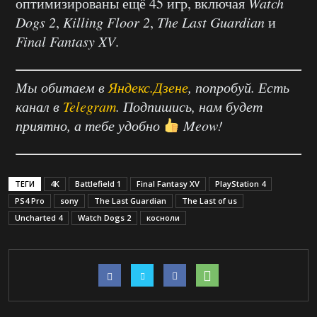
оптимизированы ещё 45 игр, включая
Watch
Dogs
2
,
Killing
Floor
2
,
The
Last
Guardian
и
Final
Fantasy
XV
.
Мы обитаем в
Яндекс.Дзене
, попробуй. Есть
канал в
Telegram
. Подпишись, нам будет
приятно, а тебе удобно
Meow!
ТЕГИ
4K
Battlefield 1
Final Fantasy XV
PlayStation 4
PS4 Pro
sony
The Last Guardian
The Last of us
Uncharted 4
Watch Dogs 2
косноли