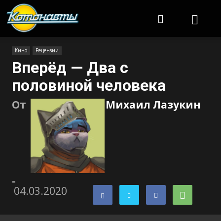
Котонавты
Кино
Рецензии
Вперёд — Два с
половиной человека
От
Михаил Лазукин
-
04.03.2020