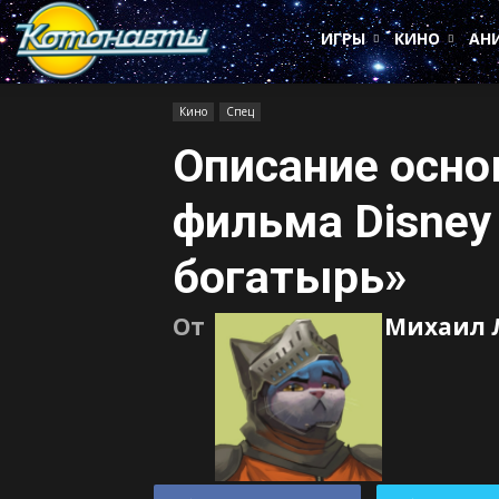
Котонавты
ИГРЫ
КИНО
АН
Кино
Спец
Описание осн
фильма Disney
богатырь»
От
Михаил 