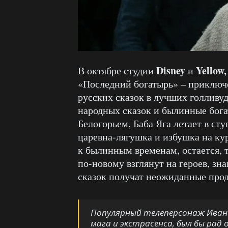
Disney
Yellow
В октябре студии
и
«Последний богатырь» – приключе
русских сказок в лучших голливу
народных сказок и былинные бог
Белогорьем, Баба Яга летает в сту
царевна-лягушка и избушка на ку
к былинным временам, остается, 
по-новому взглянут на героев, зн
сказок получат неожиданные про
Популярный телеперсонаж Иван 
мага и экстрасенса, был бы рад