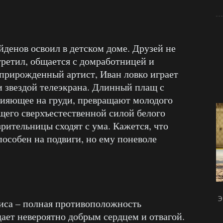
денов освоил в детском доме. Друзей не
третил, общается с домработницей и
прирожденный артист, Иван ловко играет
и звездой телеэкрана. Длинный плащ с
сияющее на груди, превращают молодого
ющего сверхъестественной силой белого
зрительницы сходят с ума. Кажется, что
пособен на подвиги, но ему поневоле
Э
иса – полная противоположность
ает невероятно добрым сердцем и отвагой.