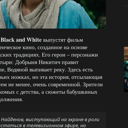
, Black and White
выпустят фильм
нческое кино, созданное на основе
дских традициях. Его герои – персонажи
атыри: Добрыня Никитич правит
пе, Водяной выпивает реку. Здесь есть
рьих ножках, но эта история, отсылающая
тем не менее, очень современной. Зрители
акомых с детства, а сюжеты бабушкиных
должения.
Найденов, выступающий на экране в роли
 остаться в телевизионном эфире, но