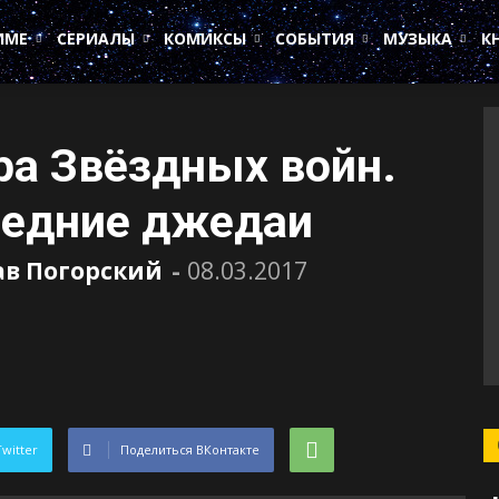
ИМЕ
СЕРИАЛЫ
КОМИКСЫ
СОБЫТИЯ
МУЗЫКА
К
ра Звёздных войн.
ледние джедаи
ав Погорский
-
08.03.2017
Twitter
Поделиться ВКонтакте