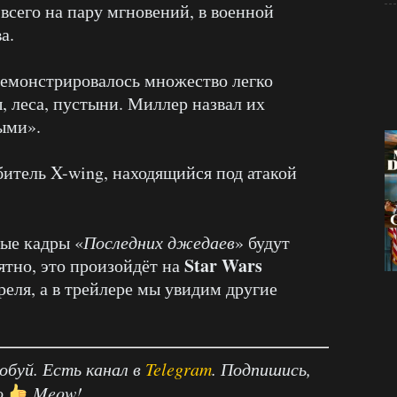
всего на пару мгновений, в военной
а.
демонстрировалось множество легко
, леса, пустыни. Миллер назвал их
ыми».
битель X-wing, находящийся под атакой
вые кадры «
Последних джедаев
» будут
Star Wars
тно, это произойдёт на
реля, а в трейлере мы увидим другие
робуй. Есть канал в
Telegram
. Подпишись,
о
Meow!