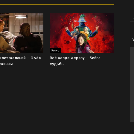
T
Кино
 лет желаний — О чём
Всё везде и сразу — Бейгл
Джинны
судьбы