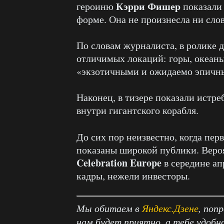
Кэрри Фишер
героиню
показали 
форме. Она не произнесла ни слов
По словам журналиста, в ролике 
отличимых локаций: горы, океаны
«экзотичными и ожидаемо эпичн
Наконец, в тизере показали истре
внутри гигантского корабля.
До сих пор неизвестно, когда пер
показаны широкой публики. Вероя
Celebration Europe
в середине ап
кадры, нежели инвесторы.
Мы обитаем в
Яндекс.Дзене
, поп
нам будет приятно, а тебе удобн