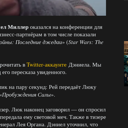
иел Миллер
оказался на конференции для
бизнесс-партнёрам в том числе показали
войны: Последние джедаи
» (
Star Wars: The
рочитать в
Twitter-аккаунте
Дэниела. Мы
его пересказа увиденного.
ик на пару секунд: Рей передаёт Люку
«
Пробуждения Силы
».
изер. Люк наконец заговорил — он спросил
 передала ему световой меч. Также в тизере
нерал Лея Органа. Дэниел уточнил, что