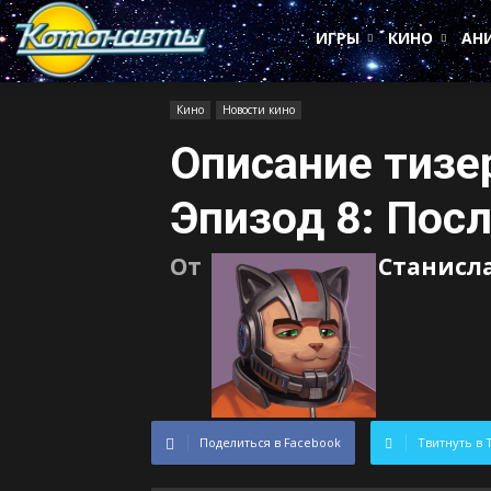
Котонавты
ИГРЫ
КИНО
АН
Кино
Новости кино
Описание тизе
Эпизод 8: Пос
От
Станисл
Поделиться в Facebook
Твитнуть в 