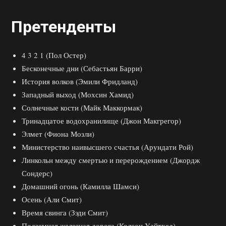
Претенденты
4 3 2 1 (Пол Остер)
Бесконечные дни (Себастьян Барри)
История волков (Эмили Фридланд)
Западный выход (Мохсин Хамид)
Солнечные кости (Майк Маккормак)
Тринадцатое водохранилище (Джон Макгрегор)
Элмет (Фиона Мозли)
Министерство наивысшего счастья (Арундати Рой)
Линкольн между смертью и перерождением (Джордж
Сондерс)
Домашний огонь (Камилла Шамси)
Осень (Али Смит)
Время свинга (Зэди Смит)
Подземная железная дорога (Колсон Уайтхед)