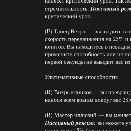
нанесет критический урон. Так ж
Пассивный ре
стремительность.
критический урон.
(E) Танец Ветра — вы входите в 
скорость передвижения на 25% и 
юнитов. Вы находитесь в невидимо
примените способность или не по
первой секунды не выводит вас и
Ультимативные способности:
(R) Вихрь клинков — вы превраща
нанося всем врагам вокруг вас 285
(R) Мастер иллюзий — вы меняет
Пассивный режим:
вы можете уп
наносят на 15% больше урона