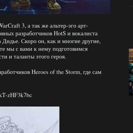
rCraft 3, а так же альтер-эго арт-
новных разработчиков HotS и вокалиста
а Дидье. Скоро он, как и многие другие,
йте мы с вами к нему подготовимся
ти и таланты этого героя.
работчиков Heroes of the Storm, где сам
=kT-zHF3k7bc