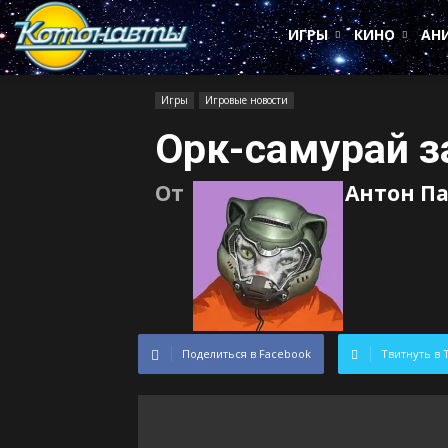
Котонавты
ИГРЫ
КИНО
АН
Игры
Игровые новости
Орк-самурай з
От
Антон П
Поделиться в Facebook
Твитнуть в 