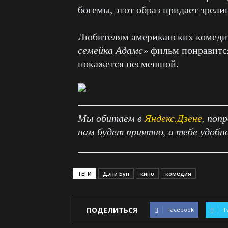
богемы, этот образ придает зрел
Любителям американских комедий
семейка Адамс»
фильм понравится
покажется несмешной.
Мы обитаем в
Яндекс.Дзене
, поп
нам будет приятно, а тебе удобн
ТЕГИ
Дэни Бун
кино
комедия
ПОДЕЛИТЬСЯ
Facebook
T