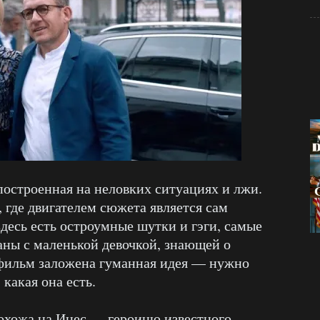
остроенная на неловких ситуациях и лжи.
 где двигателем сюжета является сам
десь есть остроумные шутки и гэги, самые
ны с маленькой девочкой, знающей о
 фильм заложена гуманная идея — нужно
какая она есть.
похожа на Инес — героиню известного