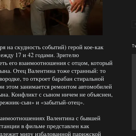
я на скудность событий) герой кое-как
T
ежду 17 и 42 годами. Зрителю
еть его взаимоотношения с отцом, который
сына. Отец Валентина тоже странный: то
вородке, то откроет барабан стиральной
ри этом занимается ремонтом автомобилей
сына. Конфликт с сыном ничем не объяснен,
режник-сын» и «забытый-отец».
взаимоотношениях Валентина с бывшей
станции в фильме представлен как
адлежит миру избалованной парижской