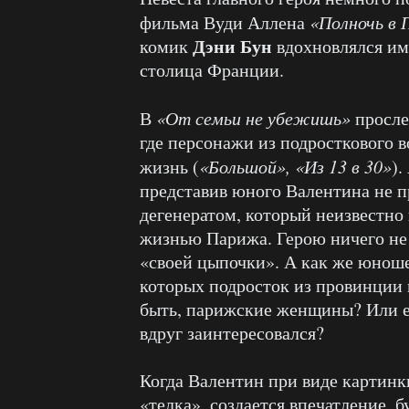
фильма Вуди Аллена
«Полночь в
Дэни Бун
комик
вдохновлялся им
столица Франции.
В
«От семьи не убежишь»
просле
где персонажи из подросткового в
жизнь (
«Большой», «Из 13 в 30»
).
представив юного Валентина не 
дегенератом, который неизвестно
жизнью Парижа. Герою ничего не 
«своей цыпочки». А как же юноше
которых подросток из провинции
быть, парижские женщины? Или е
вдруг заинтересовался?
Когда Валентин при виде картинк
«телка», создается впечатление, 