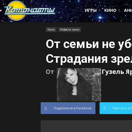
Котонавты
ИГРЫ
КИНО
АН
Кино
Новости кино
От семьи не у
Cтрадания зре
От
Гузель Я
Поделиться в Facebook
Твитнуть в 