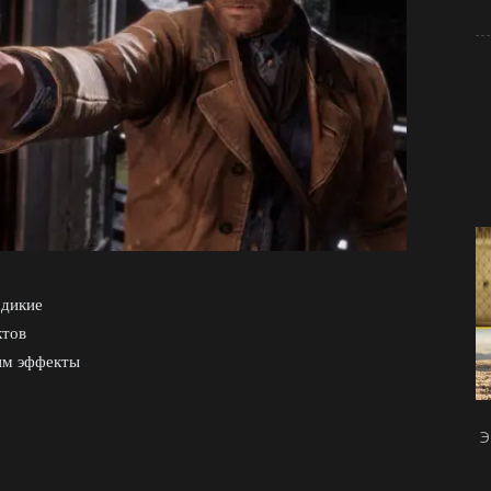
 дикие
ктов
им эффекты
Э