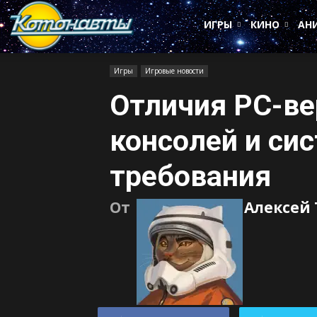
Котонавты
ИГРЫ
КИНО
АН
Игры
Игровые новости
Отличия PC-ве
консолей и си
требования
От
Алексей