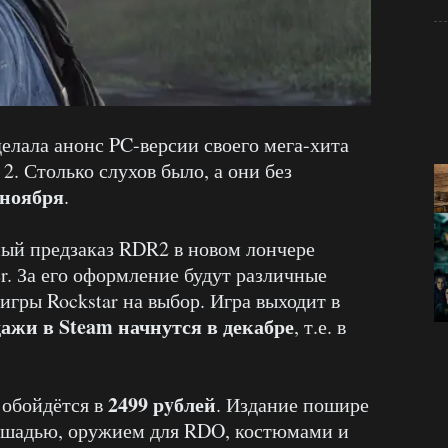
елала анонс PC-версии своего мега-хита
2. Столько слухов было, а они без
 ноября
.
ный предзаказ RDR2 в новом лончере
r. За его оформление будут различные
гры Rockstar на выбор. Игра выходит в
ажи в Steam начнутся в декабре
, т.е. в
2499 рyблей
 обойдётся в
. Издание пошире
лошадью, оружием для RDO, костюмами и