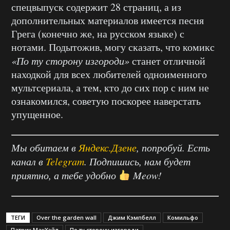
спецвыпуск содержит 28 страниц, а из
дополнительных материалов имеется песня
Грега (конечно же, на русском языке) с
нотами. Подытожив, могу сказать, что комикс
«По ту сторону изгороди»
станет отличной
находкой для всех любителей одноименного
мультсериала, а тем, кто до сих пор с ним не
ознакомился, советую поскорее наверстать
упущенное.
Мы обитаем в
Яндекс.Дзене
, попробуй. Есть
канал в
Telegram
. Подпишись, нам будет
приятно, а тебе удобно
Meow!
ТЕГИ
Over the garden wall
Джим Кэмпбелл
Комильфо
Патрик МакХэйл
По ту сторону изгороди