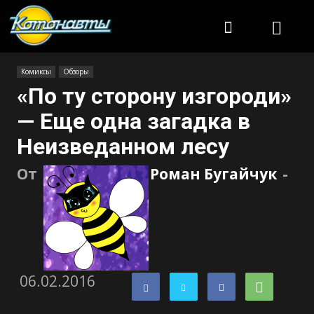
Котонавты
Комиксы
Обзоры
«По ту сторону изгороди»
— Еще одна загадка в
Неизведанном лесу
От
Роман Бугайчук
-
06.02.2016