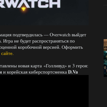
мация подтвердилась — Overwatch выйдет
а. Игра не будет распространяться по
лноценной коробочной версией. Оформить
сайте.
тавлены новая карта «Голливуд» и 3 героя:
зи
D.Va
и корейская киберспортсменка