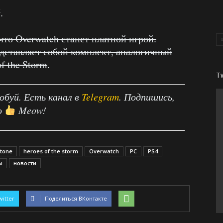
й
.
 что Overwatch станет платной игрой.
едставляет собой комплект, аналогичный
f the Storm
.
T
робуй. Есть канал в
Telegram
. Подпишись,
о
Meow!
tone
heroes of the storm
Overwatch
PC
PS4
ы
новости
witter
Поделиться ВКонтакте