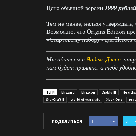
1999 рубле
Цена обычной версии
Тем не менее, нельзя утверждать,
Возможно, что Origins Edition пр
«Стартовому набору» для Heroes o
Мы обитаем в
Яндекс.Дзене
, поп
нам будет приятно, а тебе удобн
ТЕГИ
Blizzard
Blizzcon
Diablo III
Hearths
StarCraft II
world of warcraft
Xbox One
игр
ПОДЕЛИТЬСЯ
Facebook
T