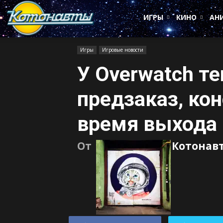
Котонавты
ИГРЫ
КИНО
АН
Игры
Игровые новости
У Overwatch те
предзаказ, ко
время выхода
От
Котонав