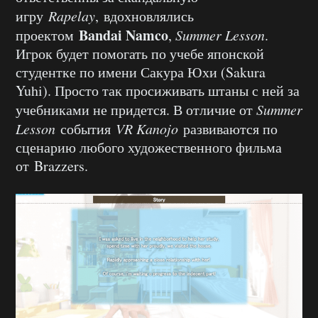
игру
Rapelay
, вдохновлялись
Bandai Namco
проектом
,
Summer Lesson
.
Игрок будет помогать по учебе японской
студентке по имени Сакура Юхи (Sakura
Yuhi). Просто так просиживать штаны с ней за
учебниками не придется. В отличие от
Summer
Lesson
события
VR Kanojo
развиваются по
сценарию любого художественного фильма
от Brazzers.