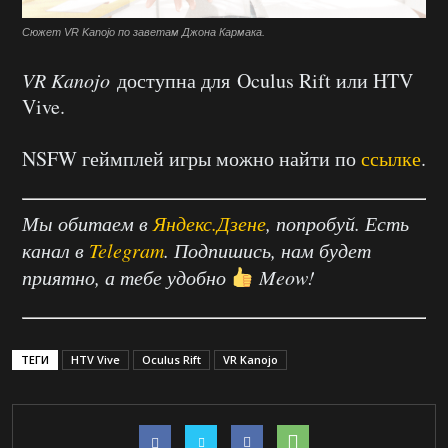
Сюжет VR Kanojo по заветам Джона Кармака.
VR Kanojo
доступна для Oculus Rift или HTV
Vive.
NSFW геймплей игры можно найти по
ссылке
.
Мы обитаем в
Яндекс.Дзене
, попробуй. Есть
канал в
Telegram
. Подпишись, нам будет
приятно, а тебе удобно
Meow!
ТЕГИ
HTV Vive
Oculus Rift
VR Kanojo