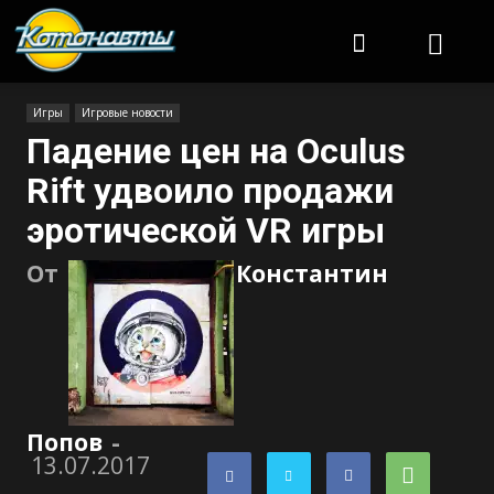
Котонавты
Игры
Игровые новости
Падение цен на Oculus
Rift удвоило продажи
эротической VR игры
От
Константин
Попов
-
13.07.2017