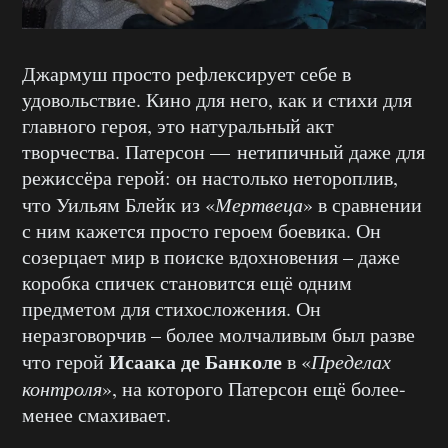
Джармуш просто рефлексирует себе в
удовольствие. Кино для него, как и стихи для
главного героя, это натуральный акт
творчества. Патерсон — нетипичный даже для
режиссёра герой: он настолько нетороплив,
что Уильям Блейк из «
Мертвеца
» в сравнении
с ним кажется просто героем боевика. Он
созерцает мир в поиске вдохновения – даже
коробка спичек становится ещё одним
предметом для стихосложения. Он
неразговорчив – более молчаливым был разве
Исаака де Банколе
что герой
в «
Пределах
контроля
», на которого Патерсон ещё более-
менее смахивает.