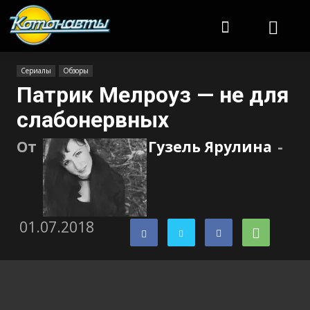
Котонавты
Сериалы
Обзоры
Патрик Мелроуз — не для
слабонервных
От
Гузель Ярулина
-
01.07.2018