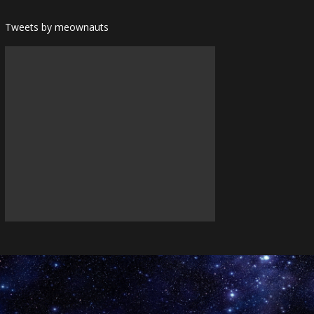
Tweets by meownauts