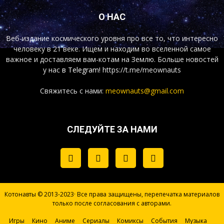
О НАС
Веб-издание космического уровня про все то, что интересно
человеку в 21 веке. Ищем и находим во вселенной самое
важное и доставляем вам-котам на Землю. Больше новостей
у нас
в Telegram!
https://t.me/meownauts
Свяжитесь с нами:
meownauts@gmail.com
СЛЕДУЙТЕ ЗА НАМИ
Котонавты © 2013-2023· Все права защищены, перепечатка материалов
только после согласования с авторами.
Игры
Кино
Аниме
Сериалы
Комиксы
События
Музыка