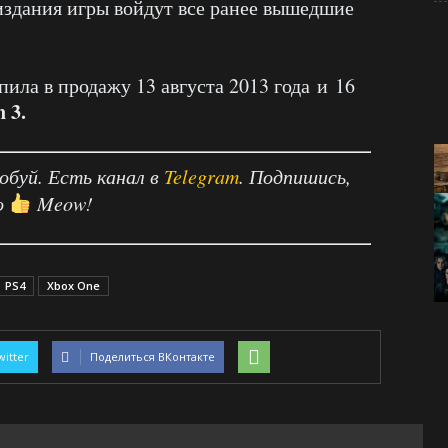
 издания игры войдут все ранее вышедшие
пила в продажу 13 августа 2013 года и 16
n 3.
робуй. Есть канал в
Telegram
. Подпишись,
о
Meow!
PS4
Xbox One
witter
Поделиться ВКонтакте