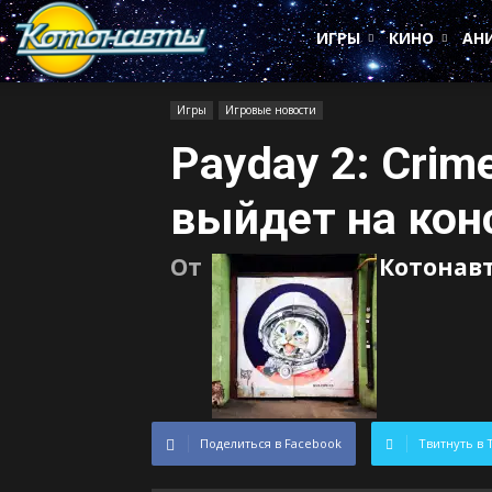
Котонавты
ИГРЫ
КИНО
АН
Игры
Игровые новости
Payday 2: Crim
выйдет на кон
От
Котонав
Поделиться в Facebook
Твитнуть в 