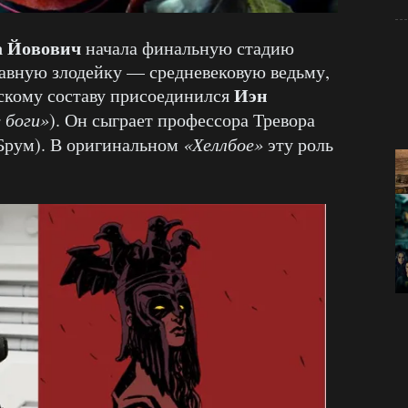
 Йовович
начала финальную стадию
главную злодейку — средневековую ведьму,
Иэн
рскому составу присоединился
 боги»
). Он сыграет профессора Тревора
 Брум). В оригинальном
«Хеллбое»
эту роль