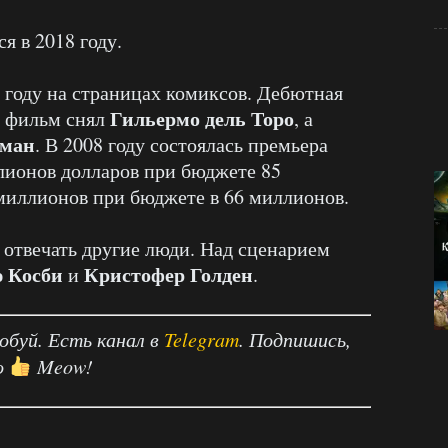
я в 2018 году.
 году на страницах комиксов. Дебютная
Гильермо дель Торо
— фильм снял
, а
лман
. В 2008 году состоялась премьера
лионов долларов при бюджете 85
миллионов при бюджете в 66 миллионов.
 отвечать другие люди. Над сценарием
 Косби
Кристофер Голден
и
.
робуй. Есть канал в
Telegram
. Подпишись,
о
Meow!