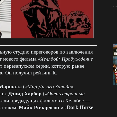
ьную студию переговоров по заключения
ат нового фильма
«Хеллбой: Пробуждение
ет перезапуском серии, которую ранее
о.
Он получил рейтинг R.
Маршалл
(
«Мир Дикого Запада»,
Дэвид Харбор
лнит
(
«Очень странные
атели предыдущих фильмов о Хеллбое —
Майк Ричардсон
Dark Horse
, а также
из