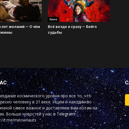
Кино
 лет желаний — О чём
Всё везде и сразу — Бейгл
Джинны
судьбы
НАС
С
издание космического уровня про все то, что
ресно человеку в 21 веке. Ищем и находим во
енной самое важное и доставляем вам-котам на
ю. Больше новостей у нас
в Telegram!
s://t.me/meownauts