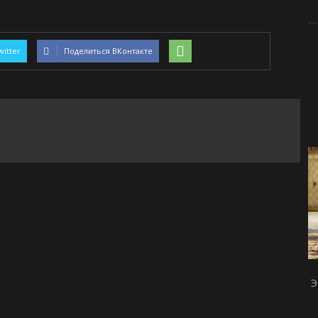
witter
Поделиться ВКонтакте
Э