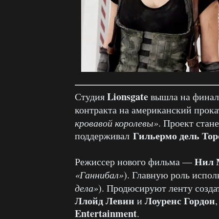
Lionsgate
Студия
вышла на финал
контракта на американский прок
кровавой королевы»
. Проект стан
Гильермо дель Тор
поддерживал
Нил 
Режиссер нового фильма —
«Ганнибал»
). Главную роль испо
дела»
). Продюсируют ленту созд
Ллойд Левин
Лоуренс Гордон
и
Entertainment
.