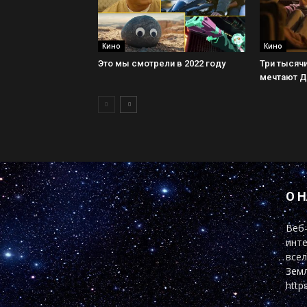
Кино
Кино
Это мы смотрели в 2022 году
Три тысячи
мечтают 
О 
Веб-
инте
всел
Земл
http