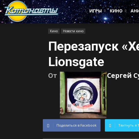
Котонавты
ИГРЫ
КИНО
АН
Кино
Новости кино
Перезапуск «Х
Lionsgate
От
Сергей 
Поделиться в Facebook
Твитнуть в 